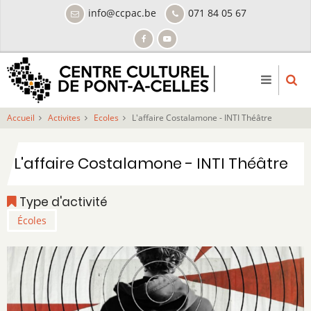
Aller
info@ccpac.be
071 84 05 67
au
contenu
principal
Accueil
Activites
Ecoles
L'affaire Costalamone - INTI Théâtre
L'affaire Costalamone - INTI Théâtre
Type d'activité
Écoles