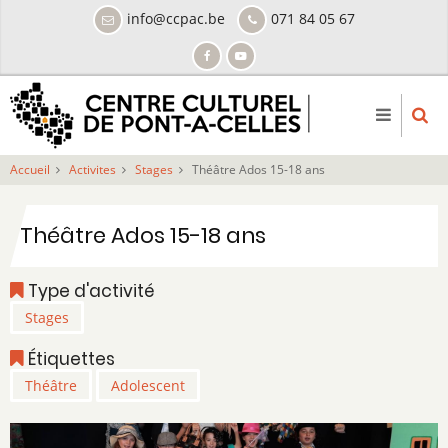
Aller
info@ccpac.be
071 84 05 67
au
contenu
principal
Accueil
Activites
Stages
Théâtre Ados 15-18 ans
Théâtre Ados 15-18 ans
Type d'activité
Stages
Étiquettes
Théâtre
Adolescent