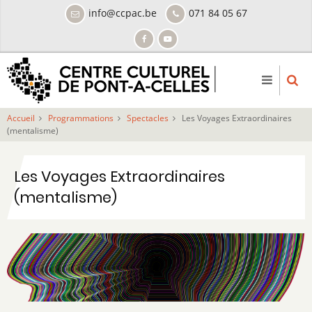
Aller
info@ccpac.be
071 84 05 67
au
contenu
principal
Accueil
Programmations
Spectacles
Les Voyages Extraordinaires
(mentalisme)
Les Voyages Extraordinaires
(mentalisme)