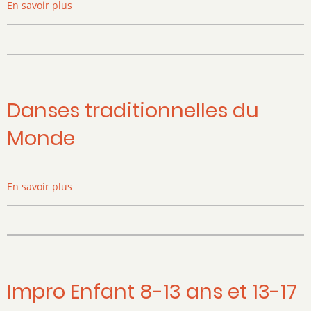
En savoir plus
sur
NOUVEAU
!!!
SOLO
jAZZ
Danses traditionnelles du
Monde
Image
En savoir plus
sur
Danses
traditionnelles
du
Monde
Impro Enfant 8-13 ans et 13-17