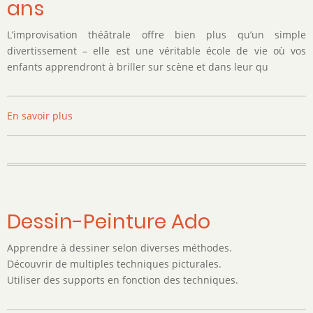
ans
L’improvisation théâtrale offre bien plus qu’un simple
divertissement – elle est une véritable école de vie où vos
enfants apprendront à briller sur scène et dans leur qu
En savoir plus
sur
Impro
Enfant
8-
13
ans
et
Dessin-Peinture Ado
13-
17
Apprendre à dessiner selon diverses méthodes.
ans
Découvrir de multiples techniques picturales.
Utiliser des supports en fonction des techniques.