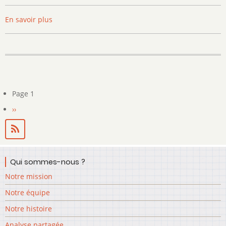
En savoir plus
sur
Les
Joyeuses
Aiguilles
Page 1
Pagination
Page
››
suivante
Qui sommes-nous ?
Notre mission
Notre équipe
Notre histoire
Analyse partagée