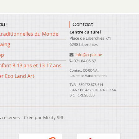
u !
Contact
Centre culturel
traditionnelles du Monde
Place de Liberchies 7/1
Swing
6238 Liberchies
op
info@ccpac.be
071 84 05 67
fant 8-13 ans et 13-17 ans
Contact CORONA :
er Eco Land Art
Laurence Vandermeren
TVA : BE0472 873 614
IBAN : BE 42 73 26 3745 52 54
BIC : CREGBEBB
s réservés - Créé par
Mixity SRL
.