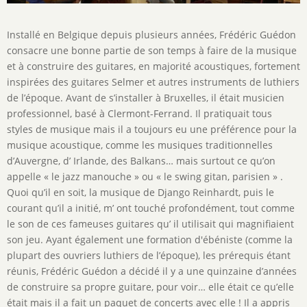
Description
Installé en Belgique depuis plusieurs années, Frédéric Guédon
de
consacre une bonne partie de son temps à faire de la musique
l'activité
et à construire des guitares, en majorité acoustiques, fortement
inspirées des guitares Selmer et autres instruments de luthiers
de l’époque. Avant de s’installer à Bruxelles, il était musicien
professionnel, basé à Clermont-Ferrand. Il pratiquait tous
styles de musique mais il a toujours eu une préférence pour la
musique acoustique, comme les musiques traditionnelles
d’Auvergne, d’ Irlande, des Balkans… mais surtout ce qu’on
appelle « le jazz manouche » ou « le swing gitan, parisien » .
Quoi qu’il en soit, la musique de Django Reinhardt, puis le
courant qu’il a initié, m’ ont touché profondément, tout comme
le son de ces fameuses guitares qu’ il utilisait qui magnifiaient
son jeu. Ayant également une formation d'ébéniste (comme la
plupart des ouvriers luthiers de l’époque), les prérequis étant
réunis, Frédéric Guédon a décidé il y a une quinzaine d’années
de construire sa propre guitare, pour voir… elle était ce qu’elle
était mais il a fait un paquet de concerts avec elle ! Il a appris