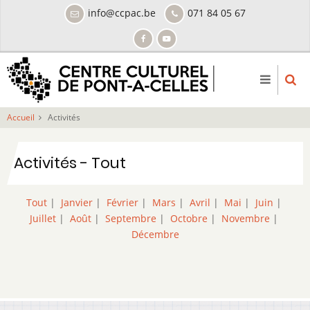
Aller
info@ccpac.be
071 84 05 67
au
contenu
principal
Accueil
Activités
Activités - Tout
Tout
|
Janvier
|
Février
|
Mars
|
Avril
|
Mai
|
Juin
|
Juillet
|
Août
|
Septembre
|
Octobre
|
Novembre
|
Décembre