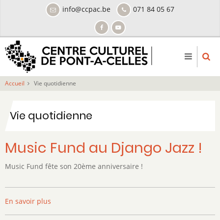
Aller
info@ccpac.be
071 84 05 67
au
contenu
principal
Accueil
Vie quotidienne
Vie quotidienne
Music Fund au Django Jazz !
Music Fund fête son 20ème anniversaire !
En savoir plus
sur
Music