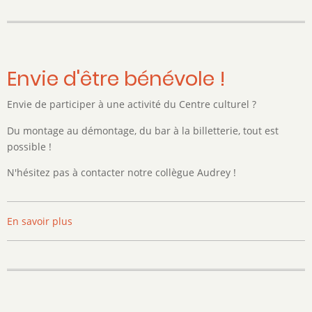
Fund
au
Django
Jazz
!
Envie d'être bénévole !
Envie de participer à une activité du Centre culturel ?
Du montage au démontage, du bar à la billetterie, tout est
possible !
N'hésitez pas à contacter notre collègue Audrey !
En savoir plus
sur
Envie
d'être
bénévole
!