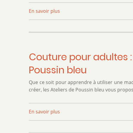
En savoir plus
sur
Couture
pour
adultes
:
module
Couture pour adultes : 
4
:
Poussin bleu
Foulard
Tube
Que ce soit pour apprendre à utiliser une mac
-
créer, les Ateliers de Poussin bleu vous propo
Les
Ateliers
de
En savoir plus
sur
Poussin
Couture
bleu
pour