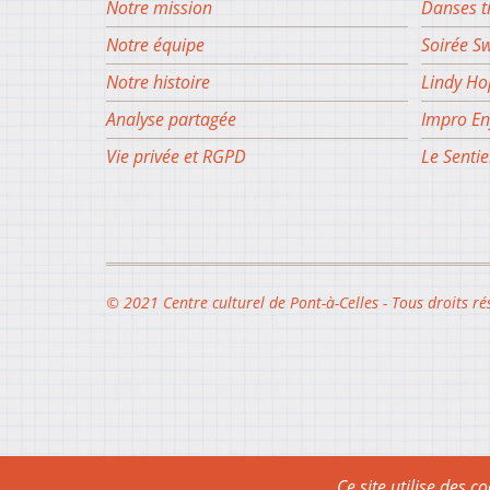
Notre mission
Danses t
Notre équipe
Soirée S
Notre histoire
Lindy Ho
Analyse partagée
Impro En
Vie privée et RGPD
Le Sentie
© 2021 Centre culturel de Pont-à-Celles - Tous droits ré
Ce site utilise des c