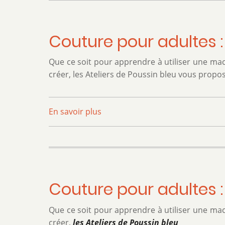
adultes
:
module
Couture pour adultes :
3 :
Pochette
Que ce soit pour apprendre à utiliser une mac
avec
créer, les Ateliers de Poussin bleu vous propo
tirette
-
Les
En savoir plus
sur
Ateliers
Couture
de
pour
Poussin
adultes
bleu
:
Pochette
Couture pour adultes : 
"enveloppe"
-
Que ce soit pour apprendre à utiliser une mac
Les
créer,
les Ateliers de Poussin bleu
Ateliers