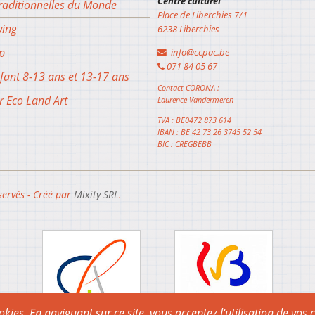
Centre culturel
raditionnelles du Monde
Place de Liberchies 7/1
wing
6238 Liberchies
p
info@ccpac.be
071 84 05 67
fant 8-13 ans et 13-17 ans
Contact CORONA :
r Eco Land Art
Laurence Vandermeren
TVA : BE0472 873 614
IBAN : BE 42 73 26 3745 52 54
BIC : CREGBEBB
servés - Créé par
Mixity SRL
.
ookies. En naviguant sur ce site, vous acceptez l'utilisation de vos