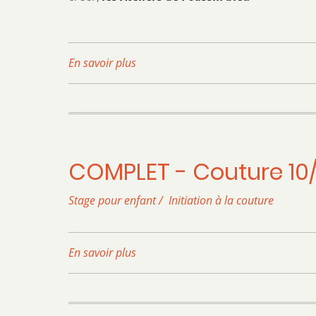
de
Poussin
bleu
En savoir plus
sur
Couture
pour
adultes
:
Petit
COMPLET - Couture 10/
sac
-
Stage pour enfant / Initiation à la couture
Les
Ateliers
de
En savoir plus
sur
Poussin
COMPLET
bleu
-
Couture