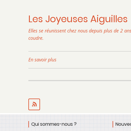
10/16
ans
Les Joyeuses Aiguilles
Elles se réunissent chez nous depuis plus de 2 ans
coudre.
En savoir plus
sur
Les
Joyeuses
Aiguilles
Qui sommes-nous ?
Nouvea