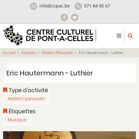
Aller
info@ccpac.be
071 84 05 67
au
contenu
principal
Accueil
Activites
Ateliers Ponctuels
Eric Hautermann - Luthier
Eric Hautermann - Luthier
Type d'activité
Ateliers ponctuels
Étiquettes
Musique