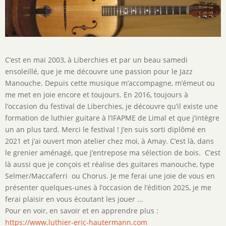
Description
C’est en mai 2003, à Liberchies et par un beau samedi
de
ensoleillé, que je me découvre une passion pour le Jazz
l'activité
Manouche. Depuis cette musique m’accompagne, m’émeut ou
me met en joie encore et toujours. En 2016, toujours à
l’occasion du festival de Liberchies, je découvre qu’il existe une
formation de luthier guitare à l’IFAPME de Limal et que j’intègre
un an plus tard. Merci le festival ! J’en suis sorti diplômé en
2021 et j’ai ouvert mon atelier chez moi, à Amay. C’est là, dans
le grenier aménagé, que j’entrepose ma sélection de bois. C’est
là aussi que je conçois et réalise des guitares manouche, type
Selmer/Maccaferri ou Chorus. Je me ferai une joie de vous en
présenter quelques-unes à l’occasion de l’édition 2025, je me
ferai plaisir en vous écoutant les jouer ...
Pour en voir, en savoir et en apprendre plus :
https://www.luthier-eric-hautermann.com