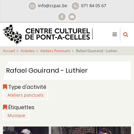
Aller
info@ccpac.be
071 84 05 67
au
contenu
principal
Accueil
Activites
Ateliers Ponctuels
Rafael Gouirand - Luthier
Rafael Gouirand - Luthier
Type d'activité
Ateliers ponctuels
Étiquettes
Musique