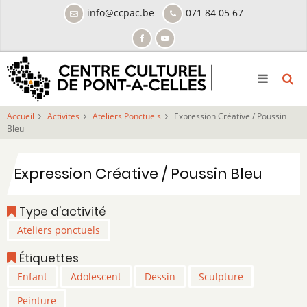
Aller
info@ccpac.be
071 84 05 67
au
contenu
principal
Accueil
Activites
Ateliers Ponctuels
Expression Créative / Poussin
Bleu
Expression Créative / Poussin Bleu
Type d'activité
Ateliers ponctuels
Étiquettes
Enfant
Adolescent
Dessin
Sculpture
Peinture