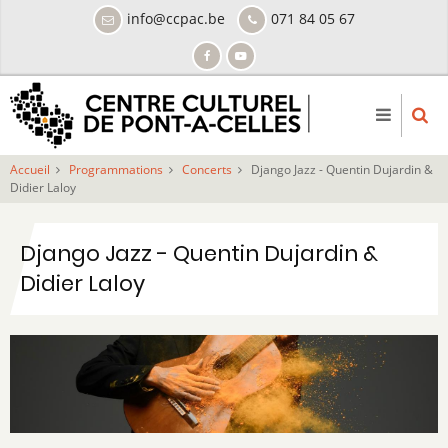
Aller
info@ccpac.be
071 84 05 67
au
contenu
principal
Accueil
Programmations
Concerts
Django Jazz - Quentin Dujardin &
Didier Laloy
Django Jazz - Quentin Dujardin &
Didier Laloy