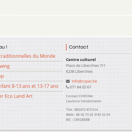
u !
Contact
traditionnelles du Monde
Centre culturel
Place de Liberchies 7/1
Swing
6238 Liberchies
op
info@ccpac.be
fant 8-13 ans et 13-17 ans
071 84 05 67
er Eco Land Art
Contact CORONA :
Laurence Vandermeren
TVA : BE0472 873 614
IBAN : BE 42 73 26 3745 52 54
BIC : CREGBEBB