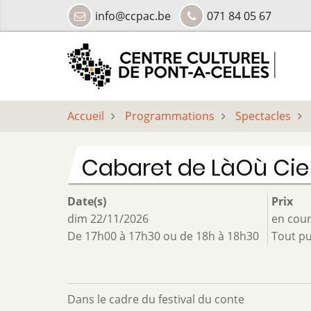
Aller
info@ccpac.be
071 84 05 67
au
contenu
principal
Accueil
Programmations
Spectacles
Cabaret de LàOù Cie
Date(s)
Prix
dim 22/11/2026
en cou
De 17h00 à 17h30 ou de 18h à 18h30
Tout pu
Dans le cadre du festival du conte