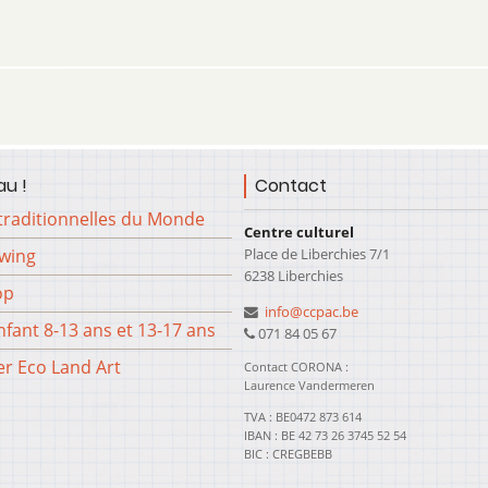
u !
Contact
traditionnelles du Monde
Centre culturel
Place de Liberchies 7/1
Swing
6238 Liberchies
op
info@ccpac.be
fant 8-13 ans et 13-17 ans
071 84 05 67
er Eco Land Art
Contact CORONA :
Laurence Vandermeren
TVA : BE0472 873 614
IBAN : BE 42 73 26 3745 52 54
BIC : CREGBEBB