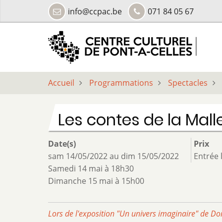
Aller
info@ccpac.be
071 84 05 67
au
contenu
principal
Accueil
Programmations
Spectacles
Les contes de la Mall
Date(s)
Prix
sam 14/05/2022
au
dim 15/05/2022
Entrée 
Samedi 14 mai à 18h30
Dimanche 15 mai à 15h00
Lors de l'exposition "Un univers imaginaire" de D