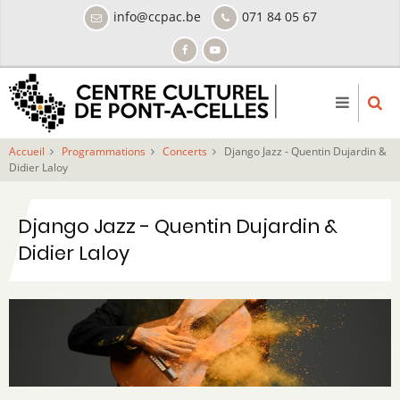
Aller
info@ccpac.be
071 84 05 67
au
contenu
principal
Accueil
Programmations
Concerts
Django Jazz - Quentin Dujardin &
Didier Laloy
Django Jazz - Quentin Dujardin &
Didier Laloy