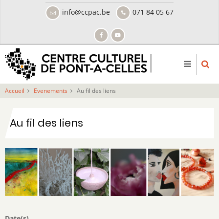
Aller
info@ccpac.be
071 84 05 67
au
contenu
principal
Accueil
Evenements
Au fil des liens
Au fil des liens
Date(s)