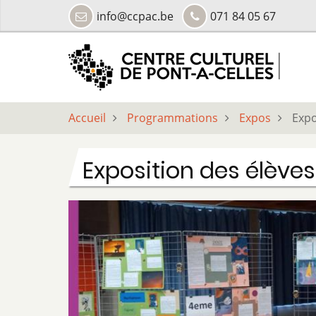
Aller
info@ccpac.be
071 84 05 67
au
contenu
principal
Accueil
Programmations
Expos
Expo
Exposition des élèves