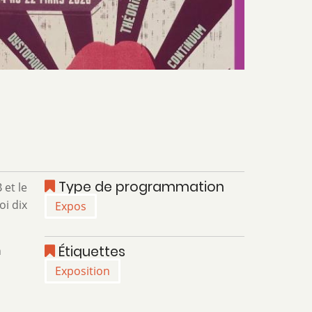
Type de programmation
 et le
oi dix
Expos
Étiquettes
n
Exposition