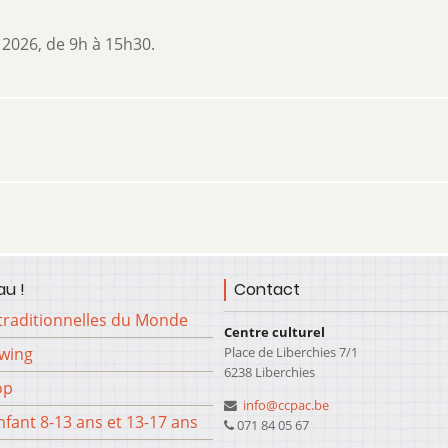
 2026, de 9h à 15h30.
u !
Contact
traditionnelles du Monde
Centre culturel
Place de Liberchies 7/1
Swing
6238 Liberchies
op
info@ccpac.be
fant 8-13 ans et 13-17 ans
071 84 05 67