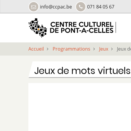
Aller
info@ccpac.be
071 84 05 67
au
contenu
principal
Accueil
Programmations
Jeux
Jeux d
Jeux de mots virtuels