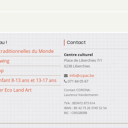
u !
Contact
traditionnelles du Monde
Centre culturel
Place de Liberchies 7/1
Swing
6238 Liberchies
op
info@ccpac.be
fant 8-13 ans et 13-17 ans
071 84 05 67
er Eco Land Art
Contact CORONA :
Laurence Vandermeren
TVA : BE0472 873 614
IBAN : BE 42 73 26 3745 52 54
BIC : CREGBEBB