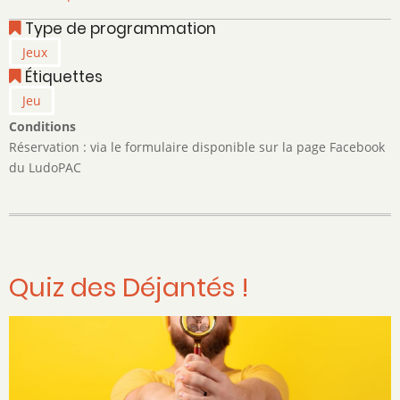
Soirée
Type de programmation
jeux
Jeux
de
Étiquettes
société
Jeu
Conditions
Réservation : via le formulaire disponible sur la page Facebook
du LudoPAC
Quiz des Déjantés !