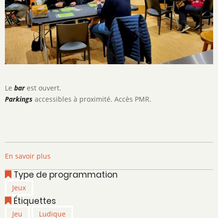
Le
bar
est ouvert.
Parkings
accessibles à proximité. Accès PMR.
En savoir plus
sur
Soirée
Type de programmation
Jeux
Jeux
de
Étiquettes
Société
Jeu
Ludique