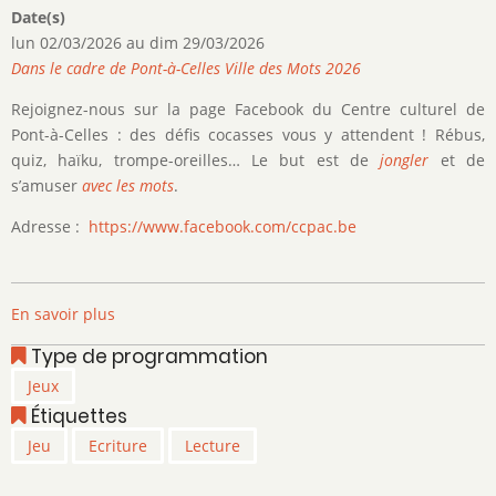
Date(s)
lun 02/03/2026
au
dim 29/03/2026
Dans le cadre de Pont-à-Celles Ville des Mots 2026
Rejoignez-nous sur la page Facebook du Centre culturel de
Pont-à-Celles : des défis cocasses vous y attendent ! Rébus,
quiz, haïku, trompe-oreilles… Le but est de
jongler
et de
s’amuser
avec les
mots
.
Adresse :
https://www.facebook.com/ccpac.be
En savoir plus
sur
Jeux
Type de programmation
de
Jeux
mots
Étiquettes
virtuels
Jeu
Ecriture
Lecture