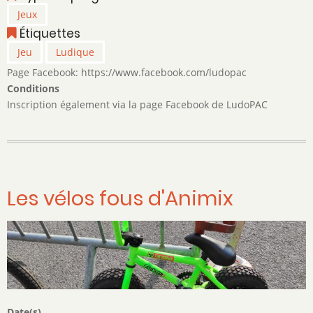
Jeux
Jeux
de
Étiquettes
Société
Jeu
Ludique
Page Facebook: https://www.facebook.com/ludopac
Conditions
Inscription également via la page Facebook de LudoPAC
Les vélos fous d'Animix
Date(s)