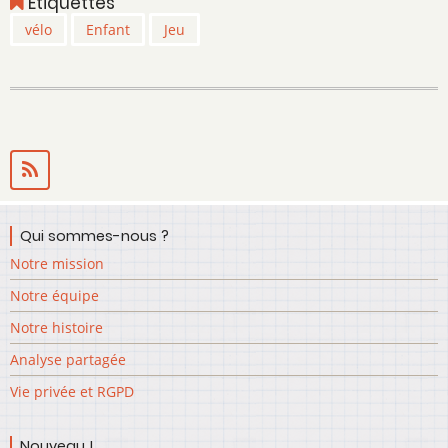
Étiquettes
d'Animix
vélo
Enfant
Jeu
Qui sommes-nous ?
Notre mission
Notre équipe
Notre histoire
Analyse partagée
Vie privée et RGPD
Nouveau !