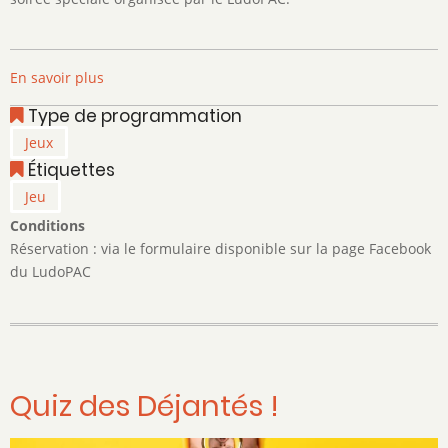
En savoir plus
sur
Soirée
Type de programmation
jeux
Jeux
de
Étiquettes
société
Jeu
Conditions
Réservation : via le formulaire disponible sur la page Facebook
du LudoPAC
Quiz des Déjantés !