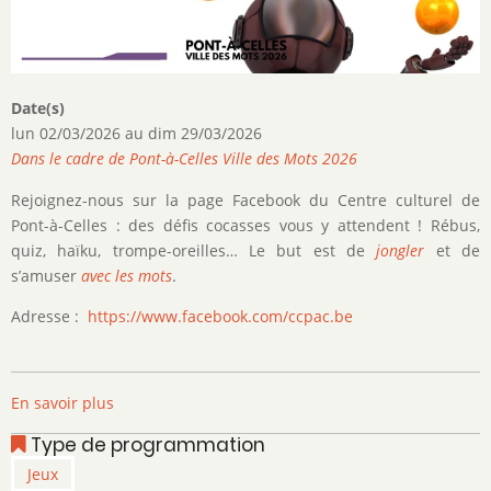
Date(s)
lun 02/03/2026
au
dim 29/03/2026
Dans le cadre de Pont-à-Celles Ville des Mots 2026
Rejoignez-nous sur la page Facebook du Centre culturel de
Pont-à-Celles : des défis cocasses vous y attendent ! Rébus,
quiz, haïku, trompe-oreilles… Le but est de
jongler
et de
s’amuser
avec les
mots
.
Adresse :
https://www.facebook.com/ccpac.be
En savoir plus
sur
Jeux
Type de programmation
de
Jeux
mots