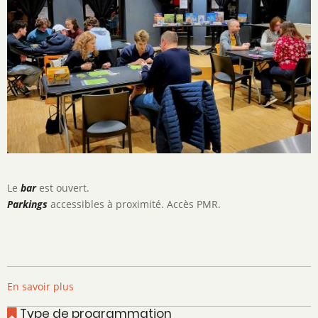
Le
bar
est ouvert.
Parkings
accessibles à proximité. Accès PMR.
En savoir plus
sur
Soirée
Type de programmation