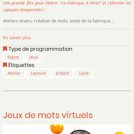
Une grande fête pour libérer “La Fabrique à livres” et refermer les
capsules temporelles !
Ateliers divers, création de mots, visite de la Fabrique...
En savoir plus
sur
Activités
Type de programmation
de
Expos
Jeux
la
Étiquettes
bibliothèque
communale
Atelier
Lecture
Enfant
Livre
Jeux de mots virtuels