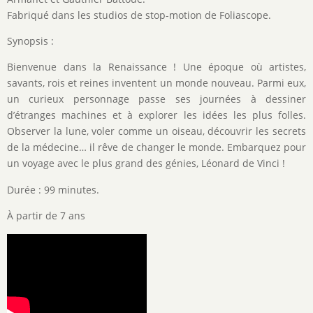
Fabriqué dans les studios de stop-motion de Foliascope.
Synopsis :
Bienvenue dans la Renaissance ! Une époque où artistes,
savants, rois et reines inventent un monde nouveau. Parmi eux,
un curieux personnage passe ses journées à dessiner
d’étranges machines et à explorer les idées les plus folles.
Observer la lune, voler comme un oiseau, découvrir les secrets
de la médecine… il rêve de changer le monde. Embarquez pour
un voyage avec le plus grand des génies, Léonard de Vinci !
Durée : 99 minutes.
À partir de 7 ans