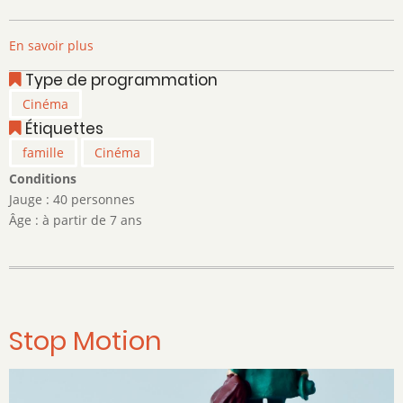
En savoir plus
sur
LÉO,
Type de programmation
La
Cinéma
fabuleuse
Étiquettes
histoire
de
famille
Cinéma
Léonard
Conditions
de
Jauge : 40 personnes
Vinci.
Âge : à partir de 7 ans
Stop Motion