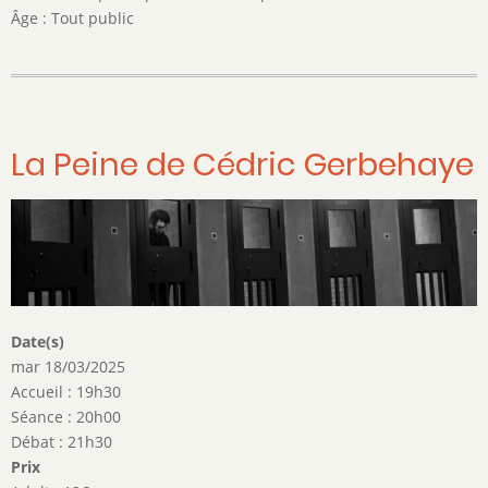
de
Âge : Tout public
l'eau
La Peine de Cédric Gerbehaye
Date(s)
mar 18/03/2025
Accueil : 19h30
Séance : 20h00
Débat : 21h30
Prix