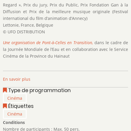
Regard », Prix du jury, Prix du Public, Prix Fondation Gan à la
Diffusion et Prix de la meilleure musique originale (Festival
international du film d’animation d’Annecy)
Lettonie, France, Belgique
© UFO DISTRIBUTION
Une organisation de Pont-à-Celles en Transition,
dans le cadre de
la Journée Mondiale de l’Eau et en collaboration avec le Service
Cinéma de la Province du Hainaut
En savoir plus
sur
Flow.
Type de programmation
Le
Cinéma
chat
Étiquettes
qui
n'avait
Cinéma
plus
Conditions
peur
Nombre de participants : Max. 50 pers.