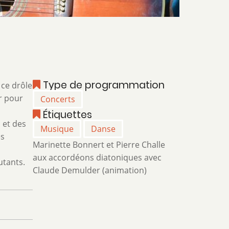
Type de programmation
 ce drôle
r pour
Concerts
Étiquettes
 et des
Musique
Danse
es
Marinette Bonnert et Pierre Challe
aux accordéons diatoniques avec
utants.
Claude Demulder (animation)