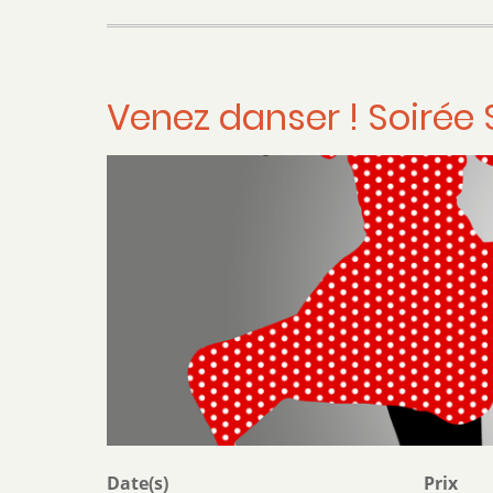
à
Donf
duo
Venez danser ! Soirée
Date(s)
Prix