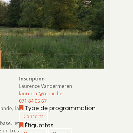
Inscription
Laurence Vandermeren
laurence@ccpac.be
071 84 05 67
Type de programmation
lande, la
Concerts
base, et
Étiquettes
z un très