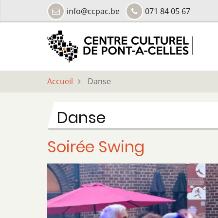
Aller
info@ccpac.be
071 84 05 67
au
contenu
principal
Accueil
Danse
Danse
Soirée Swing