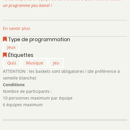
un programme peu banal !
En savoir plus
sur
Quiz
Type de programmation
des
Jeux
Déjantés
Étiquettes
!
Quiz
Musique
Jeu
ATTENTION : les baskets sont obligatoires ! (de préférence à
semelle blanche)
Conditions
Nombre de participants :
10 personnes maximum par équipe
6 équipes maximum