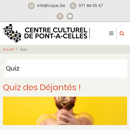
Aller
info@ccpac.be
071 84 05 67
au
contenu
principal
Accueil
Quiz
Quiz
Quiz des Déjantés !