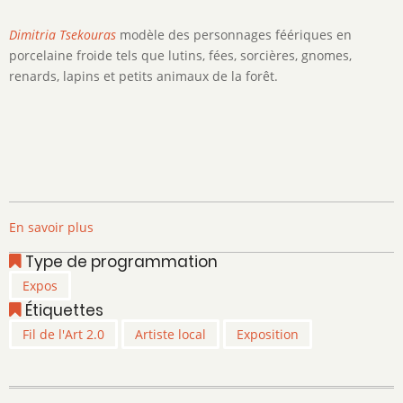
Dimitria Tsekouras
modèle des personnages féériques en
porcelaine froide tels que lutins, fées, sorcières, gnomes,
renards, lapins et petits animaux de la forêt.
En savoir plus
sur
Dimitria
Type de programmation
Tsekouras
Expos
-
Étiquettes
Fil
de
Fil de l'Art 2.0
Artiste local
Exposition
l'Art
2.0