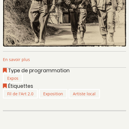
En savoir plus
sur
Fil
Type de programmation
de
Expos
l'Art
Étiquettes
2.0-
Pascal
Fil de l'Art 2.0
Exposition
Artiste local
Garlement
-
Photographie