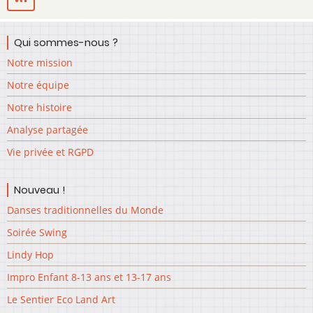
16.00
ou
17.00
Qui sommes-nous ?
à
Notre mission
18.00
Notre équipe
Notre histoire
Analyse partagée
Vie privée et RGPD
Nouveau !
Danses traditionnelles du Monde
Soirée Swing
Lindy Hop
Impro Enfant 8-13 ans et 13-17 ans
Le Sentier Eco Land Art