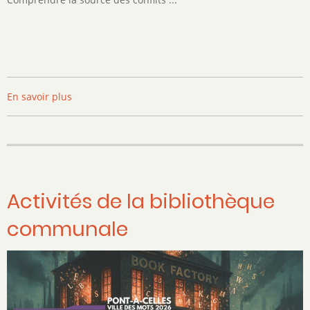
En savoir plus
sur
Initiation
à
la
Communication
bienveillante
Activités de la bibliothèque
communale