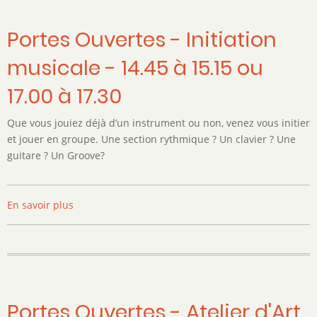
ans
et
Portes Ouvertes - Initiation
13-
musicale - 14.45 à 15.15 ou
17
ans
17.00 à 17.30
Que vous jouiez déjà d’un instrument ou non, venez vous initier
et jouer en groupe. Une section rythmique ? Un clavier ? Une
guitare ? Un Groove?
En savoir plus
sur
Portes
Ouvertes
-
Initiation
musicale
-
Portes Ouvertes - Atelier d'Art