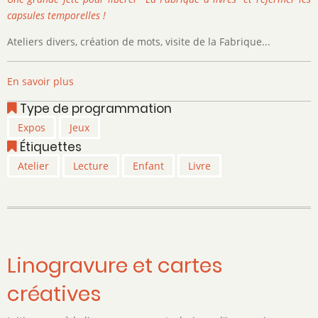
capsules temporelles !
Ateliers divers, création de mots, visite de la Fabrique...
En savoir plus
sur
Activités
Type de programmation
de
Expos
Jeux
la
Étiquettes
bibliothèque
communale
Atelier
Lecture
Enfant
Livre
Linogravure et cartes
créatives