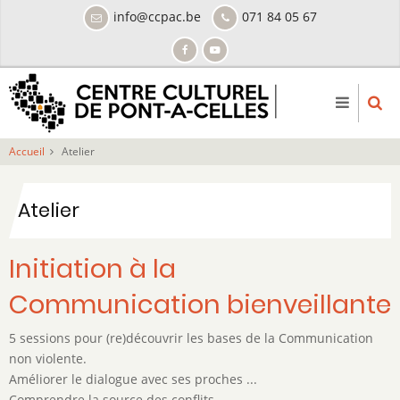
Aller
info@ccpac.be
071 84 05 67
au
contenu
principal
Accueil
Atelier
Atelier
Initiation à la
Communication bienveillante
5 sessions pour (re)découvrir les bases de la Communication
non violente.
Améliorer le dialogue avec ses proches ...
Comprendre la source des conflits ...