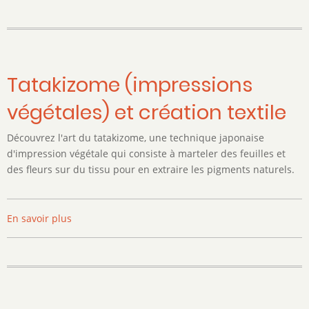
"Découverte
de
soi
et
rêves
Tatakizome (impressions
"
végétales) et création textile
Découvrez l'art du tatakizome, une technique japonaise
d'impression végétale qui consiste à marteler des feuilles et
des fleurs sur du tissu pour en extraire les pigments naturels.
En savoir plus
sur
Tatakizome
(impressions
végétales)
et
création