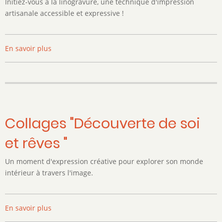
Initiez-vous à la linogravure, une technique d'impression
artisanale accessible et expressive !
En savoir plus
sur
Linogravure
et
cartes
créatives
Collages "Découverte de soi
et rêves "
Un moment d'expression créative pour explorer son monde
intérieur à travers l'image.
En savoir plus
sur
Collages