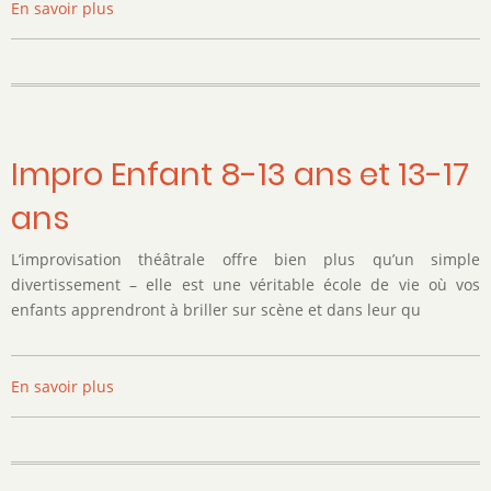
En savoir plus
sur
Club
d'échecs
Impro Enfant 8-13 ans et 13-17
ans
L’improvisation théâtrale offre bien plus qu’un simple
divertissement – elle est une véritable école de vie où vos
enfants apprendront à briller sur scène et dans leur qu
En savoir plus
sur
Impro
Enfant
8-
13