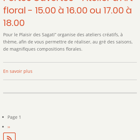
14.45
floral - 15.00 à 16.00 ou 17.00 à
à
15.15
18.00
ou
17.00
Pour le Plaisir des Sagati” organise des ateliers créatifs, à
à
thème, afin de vous permettre de réaliser, au gré des saisons,
17.30
de magnifiques compositions florales.
En savoir plus
sur
Portes
Ouvertes
-
Atelier
d'Art
floral
Page 1
Pagination
-
Page
››
15.00
suivante
à