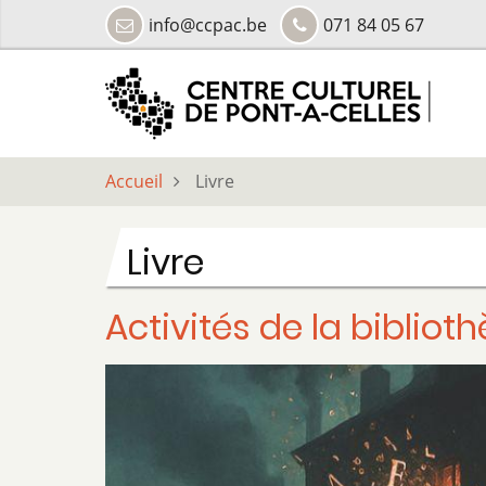
Aller
info@ccpac.be
071 84 05 67
au
contenu
principal
Accueil
Livre
Livre
Activités de la bibli