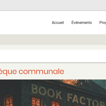
Main
Accueil
Événements
Pro
navigation
othèque communale