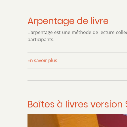
bibliothèque
communale
Arpentage de livre
L’arpentage est une méthode de lecture collect
participants.
En savoir plus
sur
Arpentage
de
livre
Boîtes à livres version 