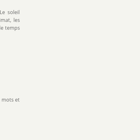
e soleil
imat, les
 le temps
s mots et