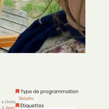
Type de programmation
Balades
 a choisi
Étiquettes
s à
livres
.