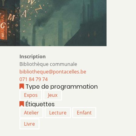
Inscription
Bibliothèque communale
bibliotheque@pontacelles.be
071 84 79 74
Type de programmation
Expos
Jeux
Étiquettes
Atelier
Lecture
Enfant
Livre